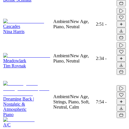
Ambient/New Age,
2:51
-
Cascades
Piano, Neutral
Nina Harris
Ambient/New Age,
2:34
-
Meadowlark
Piano, Neutral
Tim Rovnak
Ambient/New Age,
Dreaming Back |
Strings, Piano, Soft,
7:54
-
Nostalgic &
Neutral, Calm
Atmospheric
Piano
A|C