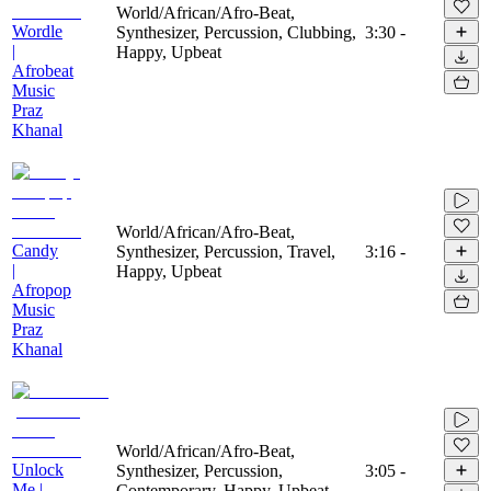
World/African/Afro-Beat,
Wordle
Synthesizer, Percussion, Clubbing,
3:30
-
|
Happy, Upbeat
Afrobeat
Music
Praz
Khanal
World/African/Afro-Beat,
Candy
Synthesizer, Percussion, Travel,
3:16
-
|
Happy, Upbeat
Afropop
Music
Praz
Khanal
World/African/Afro-Beat,
Unlock
Synthesizer, Percussion,
3:05
-
Me |
Contemporary, Happy, Upbeat