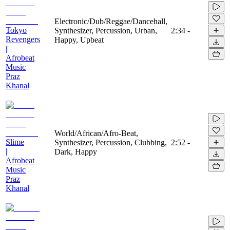
Electronic/Dub/Reggae/Dancehall,
Tokyo
Synthesizer, Percussion, Urban,
2:34
-
Revengers
Happy, Upbeat
|
Afrobeat
Music
Praz
Khanal
World/African/Afro-Beat,
Slime
Synthesizer, Percussion, Clubbing,
2:52
-
|
Dark, Happy
Afrobeat
Music
Praz
Khanal