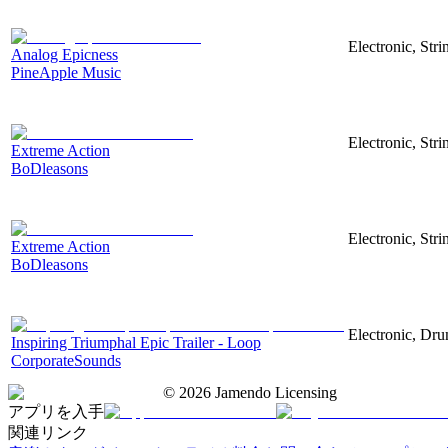
Electronic, Str
Analog Epicness
PineApple Music
Electronic, Stri
Extreme Action
BoDleasons
Electronic, Stri
Extreme Action
BoDleasons
Electronic, Dru
Inspiring Triumphal Epic Trailer - Loop
CorporateSounds
©
2026
Jamendo Licensing
アプリを入手
関連リンク