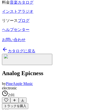
料金
音楽カタログ
インストアラジオ
リソース
ブログ
ヘルプセンター
お問い合わせ
カタログに戻る
Analog Epicness
by
PineApple Music
electronic
2:01
トラックを購入