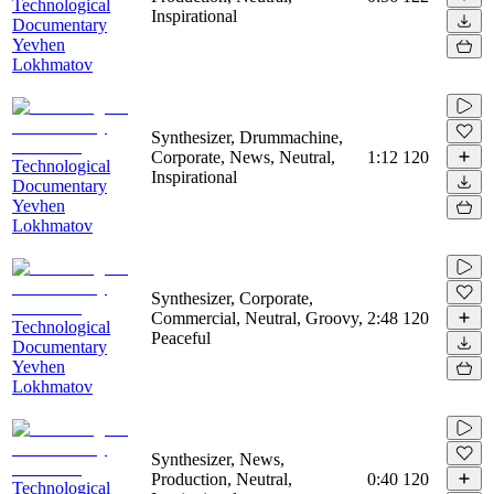
Technological
Inspirational
Documentary
Yevhen
Lokhmatov
Synthesizer, Drummachine,
Corporate, News, Neutral,
1:12
120
Technological
Inspirational
Documentary
Yevhen
Lokhmatov
Synthesizer, Corporate,
Commercial, Neutral, Groovy,
2:48
120
Technological
Peaceful
Documentary
Yevhen
Lokhmatov
Synthesizer, News,
Production, Neutral,
0:40
120
Technological