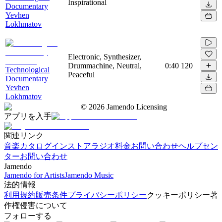
Inspirational
Documentary
Yevhen
Lokhmatov
Electronic, Synthesizer,
Drummachine, Neutral,
0:40
120
Technological
Peaceful
Documentary
Yevhen
Lokhmatov
©
2026
Jamendo Licensing
アプリを入手
関連リンク
音楽カタログ
インストアラジオ
料金
お問い合わせ
ヘルプセン
ター
お問い合わせ
Jamendo
Jamendo for Artists
Jamendo Music
法的情報
利用規約
販売条件
プライバシーポリシー
クッキーポリシー
著
作権侵害について
フォローする