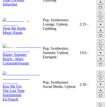
Uplifting
Infraction
Pop, Synthesizer,
Lounge, Upbeat,
2:35
-
Treat Me Right
Uplifting
Music-Panda
Pop, Synthesizer,
Summer, Upbeat,
1:03
-
Happy Summer
Energetic
Beach - 60sec
CorporateSounds
Pop, Synthesizer,
2:30
-
Kiss Me For
Social Media, Upbeat
The Last Time
Instrumental
Ed Napoli