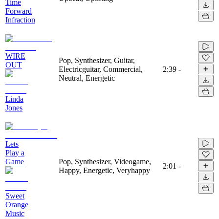
Time
Forward
Infraction
WIRE
Pop, Synthesizer, Guitar,
OUT
Electricguitar, Commercial,
2:39
-
Neutral, Energetic
Linda
Jones
Lets
Play a
Game
Pop, Synthesizer, Videogame,
2:01
-
Happy, Energetic, Veryhappy
Sweet
Orange
Music