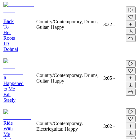
Back
Country/Contemporary, Drums,
3:32
-
To
Guitar, Happy
Her
Roots
JD
Dohnal
Country/Contemporary, Drums,
It
3:05
-
Guitar, Happy
Happened
to Me
Bill
Steely
Ride
Country/Contemporary,
3:02
-
With
Electricguitar, Happy
Me