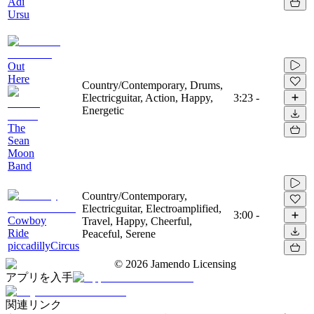
Adi
Ursu
Out
Here
Country/Contemporary, Drums,
Electricguitar, Action, Happy,
3:23
-
Energetic
The
Sean
Moon
Band
Country/Contemporary,
Electricguitar, Electroamplified,
3:00
-
Cowboy
Travel, Happy, Cheerful,
Ride
Peaceful, Serene
piccadillyCircus
©
2026
Jamendo Licensing
アプリを入手
関連リンク