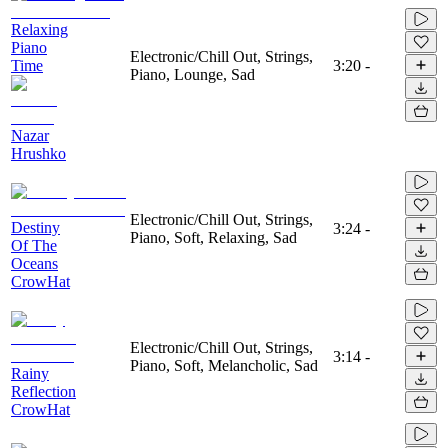
Relaxing
Piano
Electronic/Chill Out, Strings,
Time
3:20
-
Piano, Lounge, Sad
Nazar
Hrushko
Electronic/Chill Out, Strings,
Destiny
3:24
-
Piano, Soft, Relaxing, Sad
Of The
Oceans
CrowHat
Electronic/Chill Out, Strings,
3:14
-
Piano, Soft, Melancholic, Sad
Rainy
Reflection
CrowHat