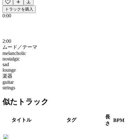
トラックを購入
0:00
2:00
ムード／テーマ
melancholic
nostalgic
sad
lounge
楽器
guitar
strings
似たトラック
長
タイトル
タグ
BPM
さ