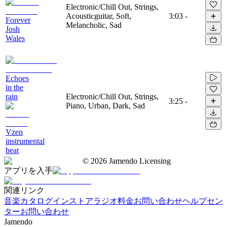
Electronic/Chill Out, Strings,
Acousticguitar, Soft,
3:03
-
Forever
Melancholic, Sad
Josh
Wales
Echoes
in the
rain
Electronic/Chill Out, Strings,
3:25
-
Piano, Urban, Dark, Sad
Vzen
instrumental
beat
©
2026
Jamendo Licensing
アプリを入手
関連リンク
音楽カタログ
インストアラジオ
料金
お問い合わせ
ヘルプセン
ター
お問い合わせ
Jamendo