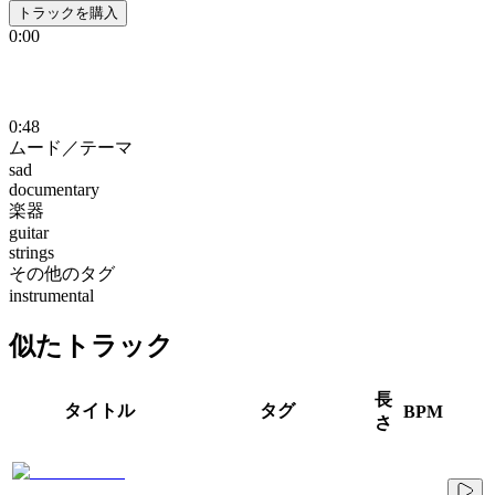
トラックを購入
0:00
0:48
ムード／テーマ
sad
documentary
楽器
guitar
strings
その他のタグ
instrumental
似たトラック
長
タイトル
タグ
BPM
さ