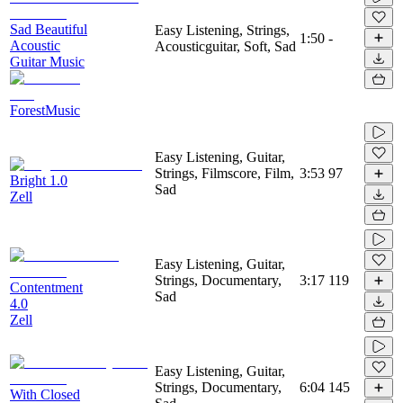
Sad Beautiful
Easy Listening, Strings,
1:50
-
Acoustic
Acousticguitar, Soft, Sad
Guitar Music
ForestMusic
Easy Listening, Guitar,
Strings, Filmscore, Film,
3:53
97
Bright 1.0
Sad
Zell
Easy Listening, Guitar,
Strings, Documentary,
3:17
119
Contentment
Sad
4.0
Zell
Easy Listening, Guitar,
Strings, Documentary,
6:04
145
With Closed