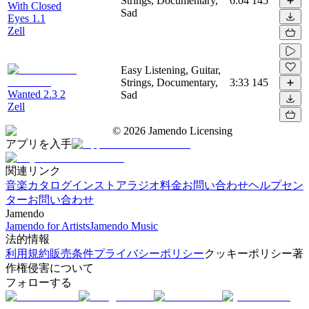
Strings, Documentary,
6:04
145
With Closed
Sad
Eyes 1.1
Zell
Easy Listening, Guitar,
Strings, Documentary,
3:33
145
Wanted 2.3 2
Sad
Zell
©
2026
Jamendo Licensing
アプリを入手
関連リンク
音楽カタログ
インストアラジオ
料金
お問い合わせ
ヘルプセン
ター
お問い合わせ
Jamendo
Jamendo for Artists
Jamendo Music
法的情報
利用規約
販売条件
プライバシーポリシー
クッキーポリシー
著
作権侵害について
フォローする