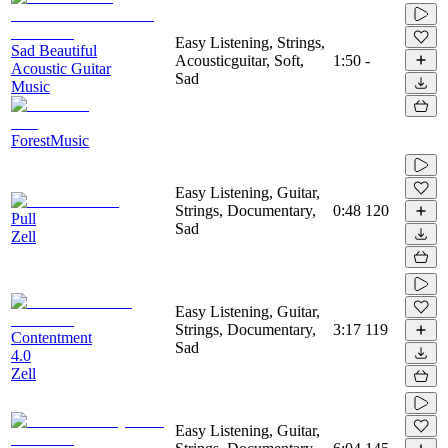
Easy Listening, Strings,
Sad Beautiful
Acousticguitar, Soft,
1:50
-
Acoustic Guitar
Sad
Music
ForestMusic
Easy Listening, Guitar,
Strings, Documentary,
0:48
120
Pull
Sad
Zell
Easy Listening, Guitar,
Strings, Documentary,
3:17
119
Contentment
Sad
4.0
Zell
Easy Listening, Guitar,