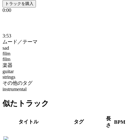
トラックを購入
0:00
3:53
ムード／テーマ
sad
film
film
楽器
guitar
strings
その他のタグ
instrumental
似たトラック
長
タイトル
タグ
BPM
さ