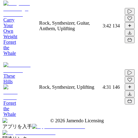
Carry
Rock, Synthesizer, Guitar,
Your
3:42
134
Anthem, Uplifting
Own
Weight
Forget
the
Whale
These
Hills
Rock, Synthesizer, Uplifting
4:31
146
Forget
the
Whale
©
2026
Jamendo Licensing
アプリを入手