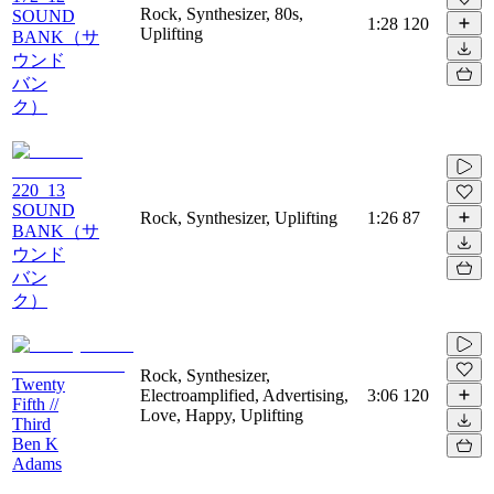
Rock, Synthesizer, 80s,
SOUND
1:28
120
Uplifting
BANK（サ
ウンド
バン
ク）
220_13
SOUND
Rock, Synthesizer, Uplifting
1:26
87
BANK（サ
ウンド
バン
ク）
Rock, Synthesizer,
Twenty
Electroamplified, Advertising,
3:06
120
Fifth //
Love, Happy, Uplifting
Third
Ben K
Adams