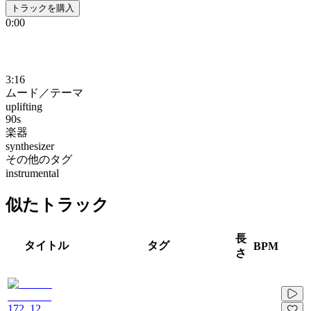
トラックを購入
0:00
3:16
ムード／テーマ
uplifting
90s
楽器
synthesizer
その他のタグ
instrumental
似たトラック
長
タイトル
タグ
BPM
さ
172_12