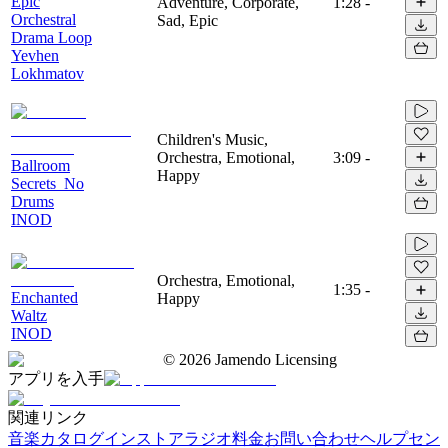
Epic
Adventure, Corporate,
1:28
-
Orchestral
Sad, Epic
Drama Loop
Yevhen
Lokhmatov
Children's Music,
Orchestra, Emotional,
3:09
-
Ballroom
Happy
Secrets_No
Drums
INOD
Orchestra, Emotional,
1:35
-
Enchanted
Happy
Waltz
INOD
©
2026
Jamendo Licensing
アプリを入手
関連リンク
音楽カタログ
インストアラジオ
料金
お問い合わせ
ヘルプセン