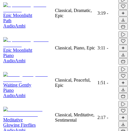
Classical, Dramatic,
3:19
-
Epic Moonlight
Epic
Path
AudioAmbi
Classical, Piano, Epic
3:11
-
Epic Moonlight
Piano
AudioAmbi
Classical, Peaceful,
1:51
-
Waiting Gently
Epic
Piano
AudioAmbi
Classical, Meditative,
2:17
-
Meditative
Sentimental
Glowing Fireflies
AudioAmbi