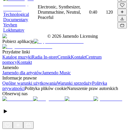
Electronic, Synthesizer,
Drummachine, Neutral,
0:40
120
Technological
Peaceful
Documentary
Yevhen
Lokhmatov
©
2026
Jamendo Licensing
Pobierz aplikację
Przydatne linki
Katalog muzyki
Radia In-store
Cennik
Kontakt
Centrum
pomocy
Kontakt
Jamendo
Jamendo dla artystów
Jamendo Music
Informacje prawne
Ogólne warunki użytkowania
Warunki sprzedaży
Polityka
prywatności
Polityka plików cookie
Naruszenie praw autorskich
Obserwuj nas