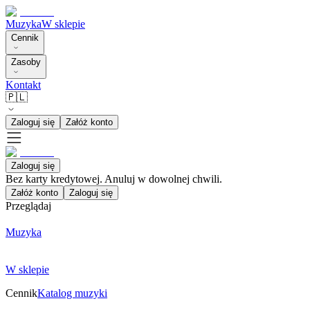
Muzyka
W sklepie
Cennik
Zasoby
Kontakt
🇵🇱
Zaloguj się
Załóż konto
Zaloguj się
Bez karty kredytowej. Anuluj w dowolnej chwili.
Załóż konto
Zaloguj się
Przeglądaj
Muzyka
W sklepie
Cennik
Katalog muzyki