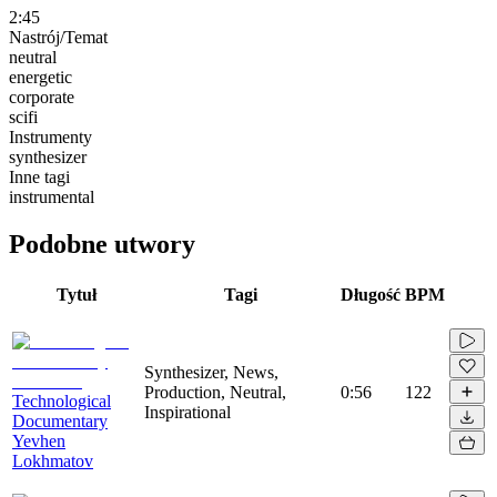
2:45
Nastrój/Temat
neutral
energetic
corporate
scifi
Instrumenty
synthesizer
Inne tagi
instrumental
Podobne utwory
Tytuł
Tagi
Długość
BPM
Synthesizer, News,
Production, Neutral,
0:56
122
Technological
Inspirational
Documentary
Yevhen
Lokhmatov