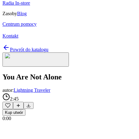
Radia In-store
Zasoby
Blog
Centrum pomocy
Kontakt
Powrót do katalogu
You Are Not Alone
autor:
Lightning Traveler
2:45
Kup utwór
0:00