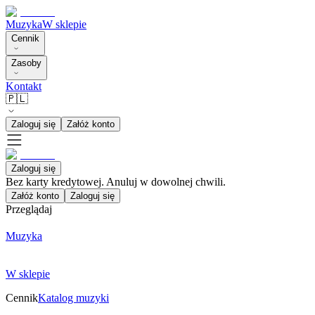
Muzyka
W sklepie
Cennik
Zasoby
Kontakt
🇵🇱
Zaloguj się
Załóż konto
Zaloguj się
Bez karty kredytowej. Anuluj w dowolnej chwili.
Załóż konto
Zaloguj się
Przeglądaj
Muzyka
W sklepie
Cennik
Katalog muzyki