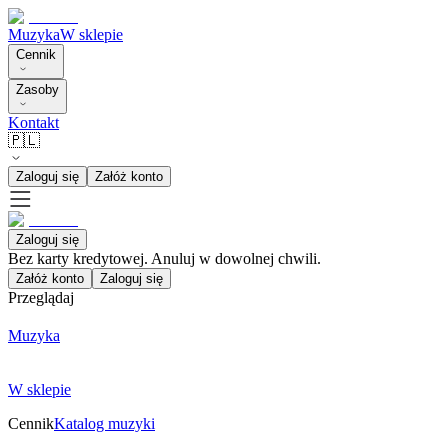
Muzyka
W sklepie
Cennik
Zasoby
Kontakt
🇵🇱
Zaloguj się
Załóż konto
Zaloguj się
Bez karty kredytowej. Anuluj w dowolnej chwili.
Załóż konto
Zaloguj się
Przeglądaj
Muzyka
W sklepie
Cennik
Katalog muzyki