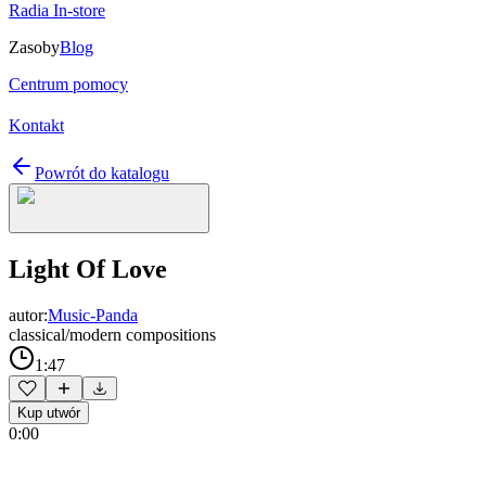
Radia In-store
Zasoby
Blog
Centrum pomocy
Kontakt
Powrót do katalogu
Light Of Love
autor:
Music-Panda
classical/modern compositions
1:47
Kup utwór
0:00