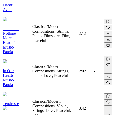
Oscar
Avila
Classical/Modern
Compositions, Strings,
Nothing
2:12
-
Piano, Filmscore, Film,
More
Peaceful
Beautiful
Music-
Panda
Classical/Modern
In Our
Compositions, Strings,
2:02
-
Hearts
Piano, Love, Peaceful
Music-
Panda
Classical/Modern
Tendresse
Compositions, Violin,
3:42
-
Strings, Love, Peaceful,