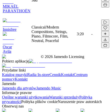
Sad
MIKAËL
PARANTHOËN
Classical/Modern
Innisfree
Compositions, Strings,
3:20
-
Piano, Filmscore, Film,
Neutral, Peaceful
Oscar
Avila
©
2026
Jamendo Licensing
Pobierz aplikację
Przydatne linki
Katalog muzyki
Radia In-store
Cennik
Kontakt
Centrum
pomocy
Kontakt
Jamendo
Jamendo dla artystów
Jamendo Music
Informacje prawne
Ogólne warunki użytkowania
Warunki sprzedaży
Polityka
prywatności
Polityka plików cookie
Naruszenie praw autorskich
Obserwuj nas