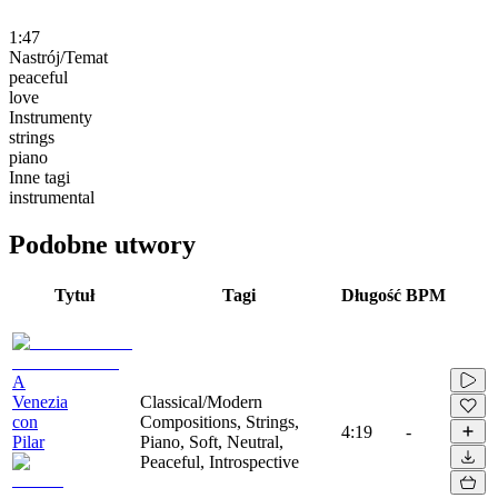
1:47
Nastrój/Temat
peaceful
love
Instrumenty
strings
piano
Inne tagi
instrumental
Podobne utwory
Tytuł
Tagi
Długość
BPM
A
Venezia
Classical/Modern
con
Compositions, Strings,
4:19
-
Pilar
Piano, Soft, Neutral,
Peaceful, Introspective