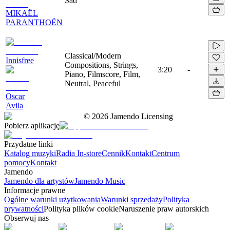
Sad
MIKAËL
PARANTHOËN
Classical/Modern
Innisfree
Compositions, Strings,
3:20
-
Piano, Filmscore, Film,
Neutral, Peaceful
Oscar
Avila
©
2026
Jamendo Licensing
Pobierz aplikację
Przydatne linki
Katalog muzyki
Radia In-store
Cennik
Kontakt
Centrum
pomocy
Kontakt
Jamendo
Jamendo dla artystów
Jamendo Music
Informacje prawne
Ogólne warunki użytkowania
Warunki sprzedaży
Polityka
prywatności
Polityka plików cookie
Naruszenie praw autorskich
Obserwuj nas