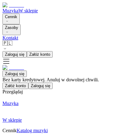
Muzyka
W sklepie
Cennik
Zasoby
Kontakt
🇵🇱
Zaloguj się
Załóż konto
Zaloguj się
Bez karty kredytowej. Anuluj w dowolnej chwili.
Załóż konto
Zaloguj się
Przeglądaj
Muzyka
W sklepie
Cennik
Katalog muzyki