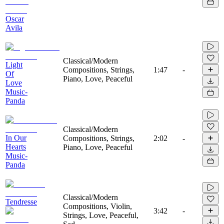
Oscar
Avila
Classical/Modern
Light
Compositions, Strings,
1:47
-
Of
Piano, Love, Peaceful
Love
Music-
Panda
Classical/Modern
In Our
Compositions, Strings,
2:02
-
Hearts
Piano, Love, Peaceful
Music-
Panda
Classical/Modern
Tendresse
Compositions, Violin,
3:42
-
Strings, Love, Peaceful,