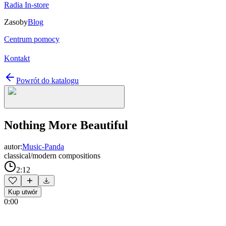
Radia In-store
Zasoby
Blog
Centrum pomocy
Kontakt
Powrót do katalogu
Nothing More Beautiful
autor:
Music-Panda
classical/modern compositions
2:12
Kup utwór
0:00