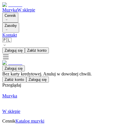
Muzyka
W sklepie
Cennik
Zasoby
Kontakt
🇵🇱
Zaloguj się
Załóż konto
Zaloguj się
Bez karty kredytowej. Anuluj w dowolnej chwili.
Załóż konto
Zaloguj się
Przeglądaj
Muzyka
W sklepie
Cennik
Katalog muzyki