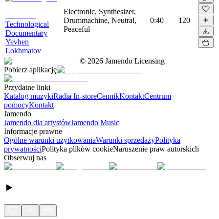
Electronic, Synthesizer,
Drummachine, Neutral,
0:40
120
Technological
Peaceful
Documentary
Yevhen
Lokhmatov
©
2026
Jamendo Licensing
Pobierz aplikację
Przydatne linki
Katalog muzyki
Radia In-store
Cennik
Kontakt
Centrum
pomocy
Kontakt
Jamendo
Jamendo dla artystów
Jamendo Music
Informacje prawne
Ogólne warunki użytkowania
Warunki sprzedaży
Polityka
prywatności
Polityka plików cookie
Naruszenie praw autorskich
Obserwuj nas