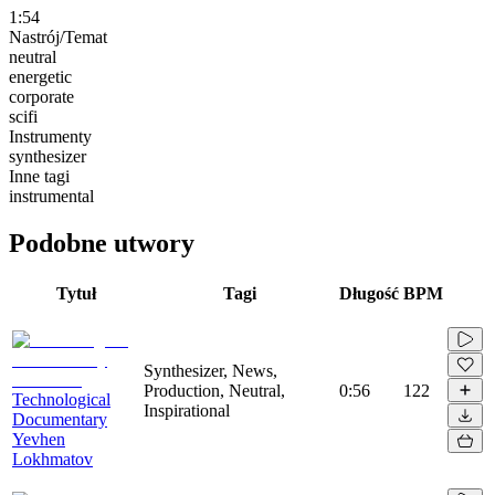
1:54
Nastrój/Temat
neutral
energetic
corporate
scifi
Instrumenty
synthesizer
Inne tagi
instrumental
Podobne utwory
Tytuł
Tagi
Długość
BPM
Synthesizer, News,
Production, Neutral,
0:56
122
Technological
Inspirational
Documentary
Yevhen
Lokhmatov