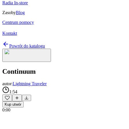
Radia In-store
Zasoby
Blog
Centrum pomocy
Kontakt
Powrót do katalogu
Continuum
autor:
Lightning Traveler
1:54
Kup utwór
0:00