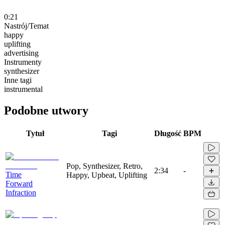
0:21
Nastrój/Temat
happy
uplifting
advertising
Instrumenty
synthesizer
Inne tagi
instrumental
Podobne utwory
Tytuł
Tagi
Długość
BPM
Pop, Synthesizer, Retro,
2:34
-
Time
Happy, Upbeat, Uplifting
Forward
Infraction