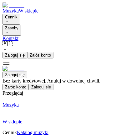
Muzyka
W sklepie
Cennik
Zasoby
Kontakt
🇵🇱
Zaloguj się
Załóż konto
Zaloguj się
Bez karty kredytowej. Anuluj w dowolnej chwili.
Załóż konto
Zaloguj się
Przeglądaj
Muzyka
W sklepie
Cennik
Katalog muzyki