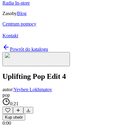
Radia In-store
Zasoby
Blog
Centrum pomocy
Kontakt
Powrót do katalogu
Uplifting Pop Edit 4
autor:
Yevhen Lokhmatov
pop
0:21
Kup utwór
0:00