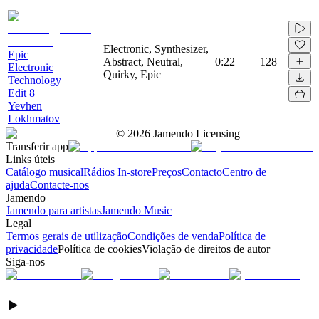
Electronic, Synthesizer,
Epic
Abstract, Neutral,
0:22
128
Electronic
Quirky, Epic
Technology
Edit 8
Yevhen
Lokhmatov
©
2026
Jamendo Licensing
Transferir app
Links úteis
Catálogo musical
Rádios In-store
Preços
Contacto
Centro de
ajuda
Contacte-nos
Jamendo
Jamendo para artistas
Jamendo Music
Legal
Termos gerais de utilização
Condições de venda
Política de
privacidade
Política de cookies
Violação de direitos de autor
Siga-nos