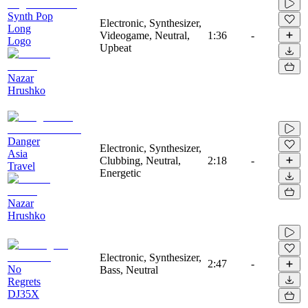
Synth Pop
Electronic, Synthesizer,
Long
Videogame, Neutral,
1:36
-
Logo
Upbeat
Nazar
Hrushko
Danger
Electronic, Synthesizer,
Asia
Clubbing, Neutral,
2:18
-
Travel
Energetic
Nazar
Hrushko
Electronic, Synthesizer,
2:47
-
No
Bass, Neutral
Regrets
DJ35X