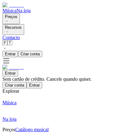
Música
Na loja
Preços
Recursos
Contacto
🇵🇹
Entrar
Criar conta
Entrar
Sem cartão de crédito. Cancele quando quiser.
Criar conta
Entrar
Explorar
Música
Na loja
Preços
Catálogo musical