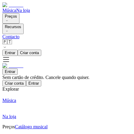
Música
Na loja
Preços
Recursos
Contacto
🇵🇹
Entrar
Criar conta
Entrar
Sem cartão de crédito. Cancele quando quiser.
Criar conta
Entrar
Explorar
Música
Na loja
Preços
Catálogo musical