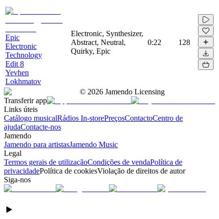
Electronic, Synthesizer,
Epic
Abstract, Neutral,
0:22
128
Electronic
Quirky, Epic
Technology
Edit 8
Yevhen
Lokhmatov
©
2026
Jamendo Licensing
Transferir app
Links úteis
Catálogo musical
Rádios In-store
Preços
Contacto
Centro de
ajuda
Contacte-nos
Jamendo
Jamendo para artistas
Jamendo Music
Legal
Termos gerais de utilização
Condições de venda
Política de
privacidade
Política de cookies
Violação de direitos de autor
Siga-nos