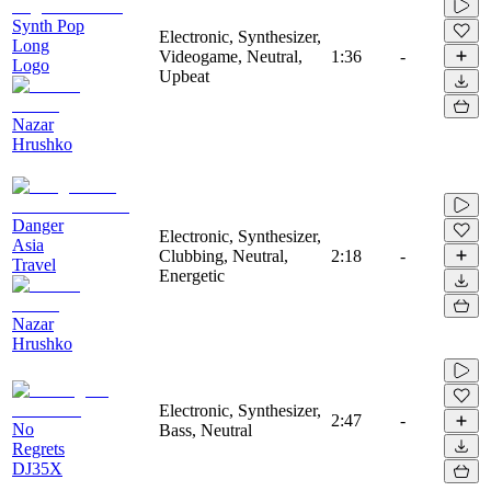
Synth Pop
Electronic, Synthesizer,
Long
Videogame, Neutral,
1:36
-
Logo
Upbeat
Nazar
Hrushko
Danger
Electronic, Synthesizer,
Asia
Clubbing, Neutral,
2:18
-
Travel
Energetic
Nazar
Hrushko
Electronic, Synthesizer,
2:47
-
No
Bass, Neutral
Regrets
DJ35X