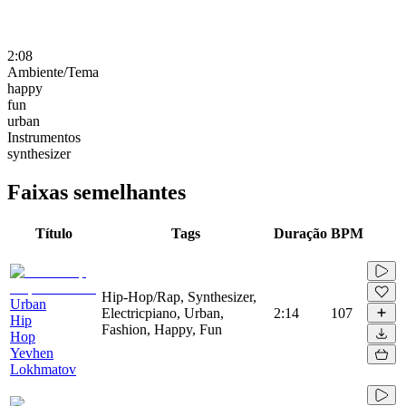
2:08
Ambiente/Tema
happy
fun
urban
Instrumentos
synthesizer
Faixas semelhantes
Título
Tags
Duração
BPM
Hip-Hop/Rap, Synthesizer,
Urban
Electricpiano, Urban,
2:14
107
Hip
Fashion, Happy, Fun
Hop
Yevhen
Lokhmatov