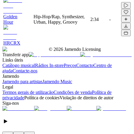
Golden
Hip-Hop/Rap, Synthesizer,
2:34
-
Hour
Urban, Happy, Groovy
HRCRX
©
2026
Jamendo Licensing
Transferir app
Links úteis
Catálogo musical
Rádios In-store
Preços
Contacto
Centro de
ajuda
Contacte-nos
Jamendo
Jamendo para artistas
Jamendo Music
Legal
Termos gerais de utilização
Condições de venda
Política de
privacidade
Política de cookies
Violação de direitos de autor
Siga-nos