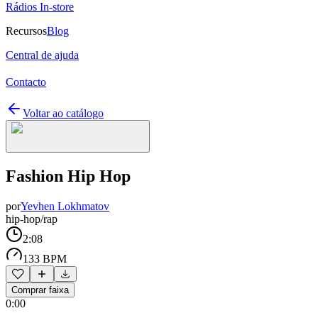
Rádios In-store
Recursos
Blog
Central de ajuda
Contacto
Voltar ao catálogo
Fashion Hip Hop
por
Yevhen Lokhmatov
hip-hop/rap
2:08
133 BPM
Comprar faixa
0:00