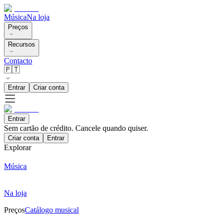
Música
Na loja
Preços
Recursos
Contacto
🇵🇹
Entrar
Criar conta
Entrar
Sem cartão de crédito. Cancele quando quiser.
Criar conta
Entrar
Explorar
Música
Na loja
Preços
Catálogo musical