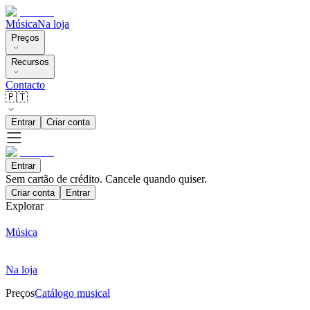
Música
Na loja
Preços
Recursos
Contacto
🇵🇹
Entrar
Criar conta
Entrar
Sem cartão de crédito. Cancele quando quiser.
Criar conta
Entrar
Explorar
Música
Na loja
Preços
Catálogo musical