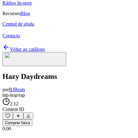
Rádios In-store
Recursos
Blog
Central de ajuda
Contacto
Voltar ao catálogo
Hazy Daydreams
por
BJBeats
hip-hop/rap
2:12
Content ID
Comprar faixa
0:00