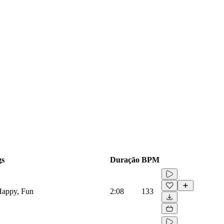
gs
Duração
BPM
Happy, Fun
2:08
133