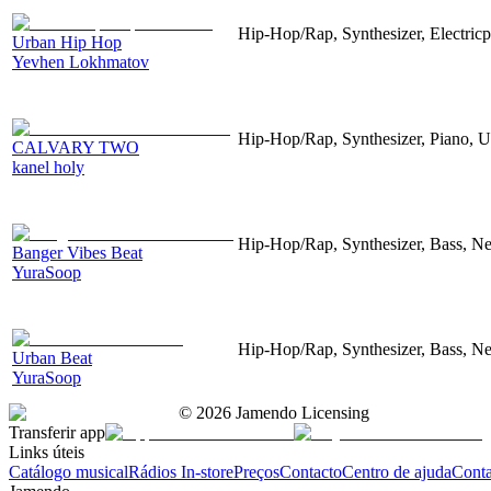
Hip-Hop/Rap, Synthesizer, Electric
Urban Hip Hop
Yevhen Lokhmatov
Hip-Hop/Rap, Synthesizer, Piano, Ur
CALVARY TWO
kanel holy
Hip-Hop/Rap, Synthesizer, Bass, Ne
Banger Vibes Beat
YuraSoop
Hip-Hop/Rap, Synthesizer, Bass, Ne
Urban Beat
YuraSoop
©
2026
Jamendo Licensing
Transferir app
Links úteis
Catálogo musical
Rádios In-store
Preços
Contacto
Centro de ajuda
Conta