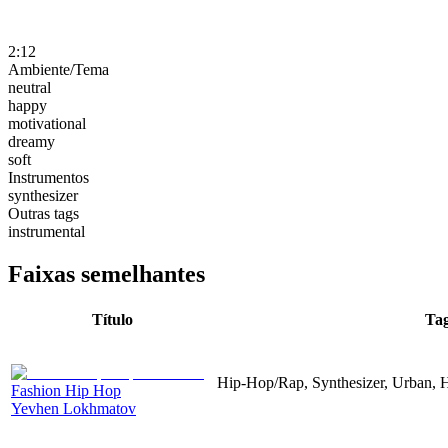
2:12
Ambiente/Tema
neutral
happy
motivational
dreamy
soft
Instrumentos
synthesizer
Outras tags
instrumental
Faixas semelhantes
Título
Ta
Hip-Hop/Rap, Synthesizer, Urban, 
Fashion Hip Hop
Yevhen Lokhmatov