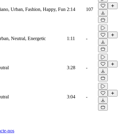
piano, Urban, Fashion, Happy, Fun
2:14
107
ban, Neutral, Energetic
1:11
-
utral
3:28
-
utral
3:04
-
cte-nos