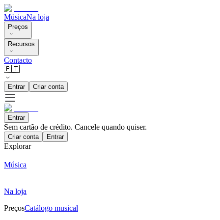
Música
Na loja
Preços
Recursos
Contacto
🇵🇹
Entrar
Criar conta
Entrar
Sem cartão de crédito. Cancele quando quiser.
Criar conta
Entrar
Explorar
Música
Na loja
Preços
Catálogo musical