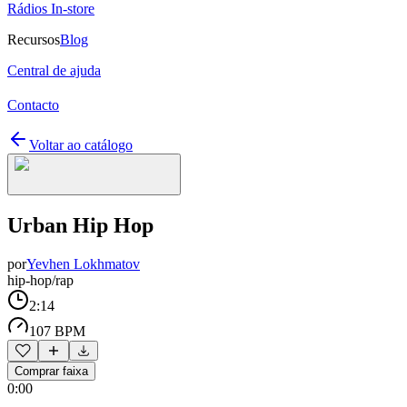
Rádios In-store
Recursos
Blog
Central de ajuda
Contacto
Voltar ao catálogo
Urban Hip Hop
por
Yevhen Lokhmatov
hip-hop/rap
2:14
107 BPM
Comprar faixa
0:00