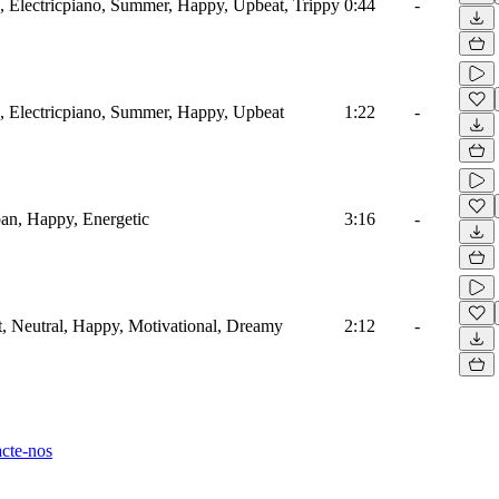
, Electricpiano, Summer, Happy, Upbeat, Trippy
0:44
-
, Electricpiano, Summer, Happy, Upbeat
1:22
-
an, Happy, Energetic
3:16
-
t, Neutral, Happy, Motivational, Dreamy
2:12
-
cte-nos