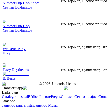
Hip-Hop/Rap, Electroamplified
Summer Hip Hop Short
Yevhen Lokhmatov
Hip-Hop/Rap, Electroamplified
Summer Hip Hop
Yevhen Lokhmatov
Hip-Hop/Rap, Synthesizer, Urb
Weekend Party
Fnky
Hazy Daydreams
Hip-Hop/Rap, Synthesizer, Sof
BJBeats
©
2026
Jamendo Licensing
Transferir app
Links úteis
Catálogo musical
Rádios In-store
Preços
Contacto
Centro de ajuda
Conta
Jamendo
Jamendo para artistas
Jamendo Music