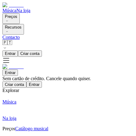
Música
Na loja
Preços
Recursos
Contacto
🇵🇹
Entrar
Criar conta
Entrar
Sem cartão de crédito. Cancele quando quiser.
Criar conta
Entrar
Explorar
Música
Na loja
Preços
Catálogo musical