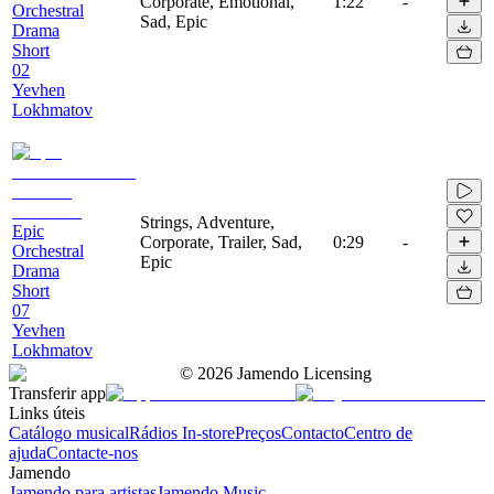
Corporate, Emotional,
1:22
-
Orchestral
Sad, Epic
Drama
Short
02
Yevhen
Lokhmatov
Strings, Adventure,
Epic
Corporate, Trailer, Sad,
0:29
-
Orchestral
Epic
Drama
Short
07
Yevhen
Lokhmatov
©
2026
Jamendo Licensing
Transferir app
Links úteis
Catálogo musical
Rádios In-store
Preços
Contacto
Centro de
ajuda
Contacte-nos
Jamendo
Jamendo para artistas
Jamendo Music