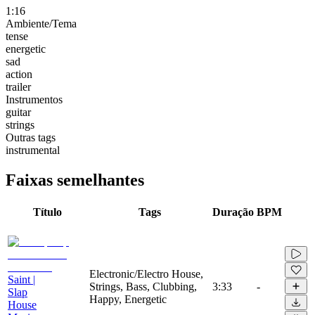
1:16
Ambiente/Tema
tense
energetic
sad
action
trailer
Instrumentos
guitar
strings
Outras tags
instrumental
Faixas semelhantes
Título
Tags
Duração
BPM
Electronic/Electro House,
Saint |
Strings, Bass, Clubbing,
3:33
-
Slap
Happy, Energetic
House