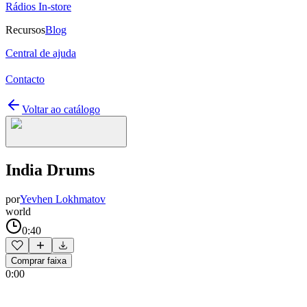
Rádios In-store
Recursos
Blog
Central de ajuda
Contacto
Voltar ao catálogo
India Drums
por
Yevhen Lokhmatov
world
0:40
Comprar faixa
0:00