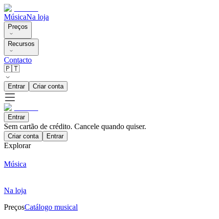
Música
Na loja
Preços
Recursos
Contacto
🇵🇹
Entrar
Criar conta
Entrar
Sem cartão de crédito. Cancele quando quiser.
Criar conta
Entrar
Explorar
Música
Na loja
Preços
Catálogo musical