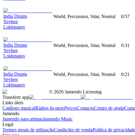
India Drums
World, Percussion, Sitar, Neutral
0:57
Yevhen
Lokhmatov
India Drums
World, Percussion, Sitar, Neutral
0:31
Yevhen
Lokhmatov
India Drums
World, Percussion, Sitar, Neutral
0:21
Yevhen
Lokhmatov
©
2026
Jamendo Licensing
Transferir app
Links úteis
Catálogo musical
Rádios In-store
Preços
Contacto
Centro de ajuda
Conta
Jamendo
Jamendo para artistas
Jamendo Music
Legal
Termos gerais de utilização
Condições de venda
Política de privacidad