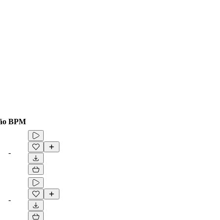
ão
BPM
-
-