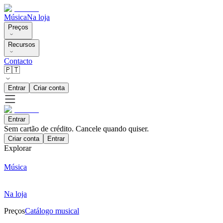
Música
Na loja
Preços
Recursos
Contacto
🇵🇹
Entrar
Criar conta
Entrar
Sem cartão de crédito. Cancele quando quiser.
Criar conta
Entrar
Explorar
Música
Na loja
Preços
Catálogo musical