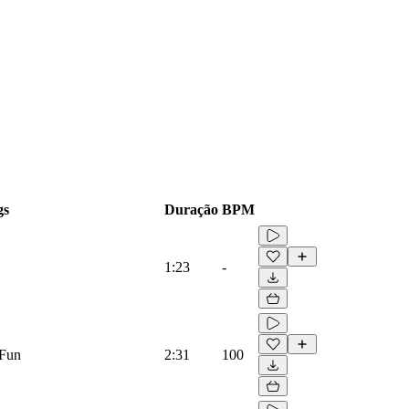
gs
Duração
BPM
1:23
-
 Fun
2:31
100