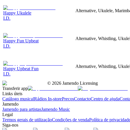
Alternative, Ukulele, Marimba
Happy Ukulele
I.D.
Alternative, Whistling, Ukul
Happy Fun Upbeat
I.D.
Alternative, Whistling, Ukul
Happy Upbeat Fun
I.D.
©
2026
Jamendo Licensing
Transferir app
Links úteis
Catálogo musical
Rádios In-store
Preços
Contacto
Centro de ajuda
Conta
Jamendo
Jamendo para artistas
Jamendo Music
Legal
Termos gerais de utilização
Condições de venda
Política de privacidad
Siga-nos