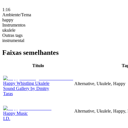
1:16
Ambiente/Tema
happy
Instrumentos
ukulele
Outras tags
instrumental
Faixas semelhantes
Título
Ta
Happy Whistling Ukulele
Alternative, Ukulele, Happy
Sound Gallery by Dmitry
Taras
Alternative, Ukulele, Happy,
Happy Music
I.D.