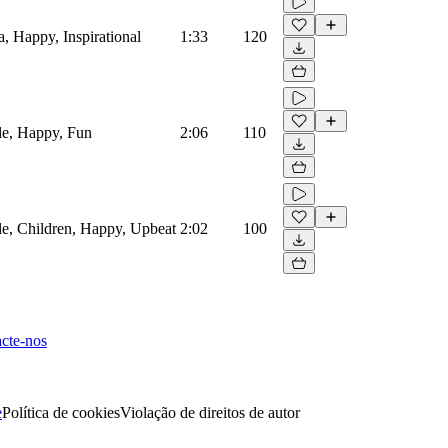
, Happy, Inspirational
1:33
120
ele, Happy, Fun
2:06
110
ele, Children, Happy, Upbeat
2:02
100
cte-nos
e
Política de cookies
Violação de direitos de autor