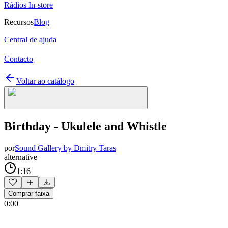
Rádios In-store
Recursos
Blog
Central de ajuda
Contacto
Voltar ao catálogo
Birthday - Ukulele and Whistle
por
Sound Gallery by Dmitry Taras
alternative
1:16
Comprar faixa
0:00