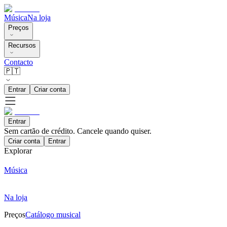
Música
Na loja
Preços
Recursos
Contacto
🇵🇹
Entrar
Criar conta
Entrar
Sem cartão de crédito. Cancele quando quiser.
Criar conta
Entrar
Explorar
Música
Na loja
Preços
Catálogo musical