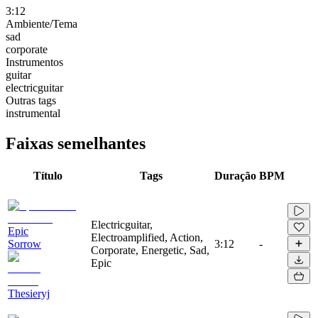
3:12
Ambiente/Tema
sad
corporate
Instrumentos
guitar
electricguitar
Outras tags
instrumental
Faixas semelhantes
Título
Tags
Duração
BPM
Electricguitar,
Epic
Electroamplified, Action,
Sorrow
3:12
-
Corporate, Energetic, Sad,
Epic
Thesieryj