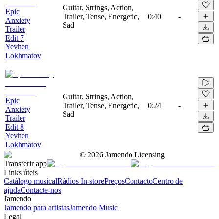
Guitar, Strings, Action,
Epic
Trailer, Tense, Energetic,
0:40
-
Anxiety
Sad
Trailer
Edit 7
Yevhen
Lokhmatov
Guitar, Strings, Action,
Epic
Trailer, Tense, Energetic,
0:24
-
Anxiety
Sad
Trailer
Edit 8
Yevhen
Lokhmatov
©
2026
Jamendo Licensing
Transferir app
Links úteis
Catálogo musical
Rádios In-store
Preços
Contacto
Centro de
ajuda
Contacte-nos
Jamendo
Jamendo para artistas
Jamendo Music
Legal