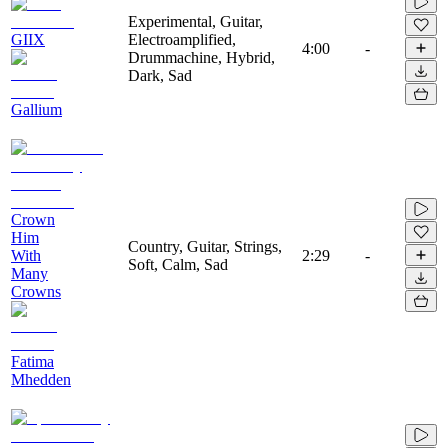
Experimental, Guitar,
GIIX
Electroamplified,
4:00
-
Drummachine, Hybrid,
Dark, Sad
Gallium
Crown
Him
Country, Guitar, Strings,
With
2:29
-
Soft, Calm, Sad
Many
Crowns
Fatima
Mhedden