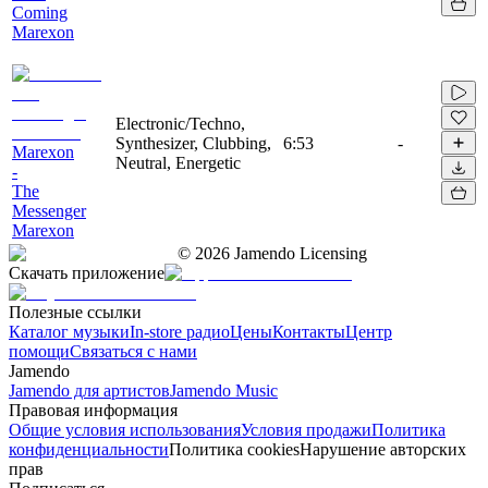
Coming
Marexon
Electronic/Techno,
Synthesizer, Clubbing,
6:53
-
Marexon
Neutral, Energetic
-
The
Messenger
Marexon
©
2026
Jamendo Licensing
Скачать приложение
Полезные ссылки
Каталог музыки
In-store радио
Цены
Контакты
Центр
помощи
Связаться с нами
Jamendo
Jamendo для артистов
Jamendo Music
Правовая информация
Общие условия использования
Условия продажи
Политика
конфиденциальности
Политика cookies
Нарушение авторских
прав