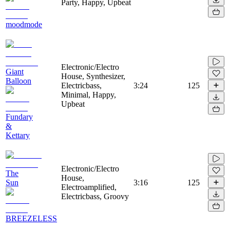
Party, Happy, Upbeat
moodmode
Electronic/Electro
Giant
House, Synthesizer,
Balloon
Electricbass,
3:24
125
Minimal, Happy,
Upbeat
Fundary
&
Kettary
Electronic/Electro
The
House,
Sun
3:16
125
Electroamplified,
Electricbass, Groovy
BREEZELESS