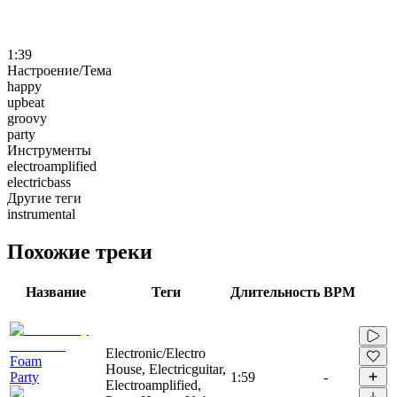
1:39
Настроение/Тема
happy
upbeat
groovy
party
Инструменты
electroamplified
electricbass
Другие теги
instrumental
Похожие треки
Название
Теги
Длительность
BPM
Electronic/Electro
Foam
House, Electricguitar,
Party
1:59
-
Electroamplified,