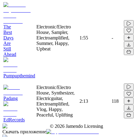
The
Electronic/Electro
Best
House, Sampler,
Days
Electroamplified,
1:55
-
Are
Summer, Happy,
Still
Upbeat
Ahead
Pumpupthemind
Electronic/Electro
House, Synthesizer,
Padang
Electricguitar,
2:13
118
Electroamplified,
Vlog, Happy,
Peaceful, Uplifting
EdRecords
©
2026
Jamendo Licensing
Скачать приложение