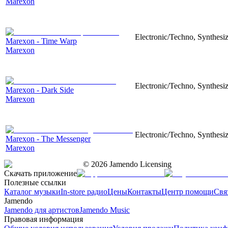
Marexon
Electronic/Techno, Synthesiz
Marexon - Time Warp
Marexon
Electronic/Techno, Synthesiz
Marexon - Dark Side
Marexon
Electronic/Techno, Synthesiz
Marexon - The Messenger
Marexon
©
2026
Jamendo Licensing
Скачать приложение
Полезные ссылки
Каталог музыки
In-store радио
Цены
Контакты
Центр помощи
Свя
Jamendo
Jamendo для артистов
Jamendo Music
Правовая информация