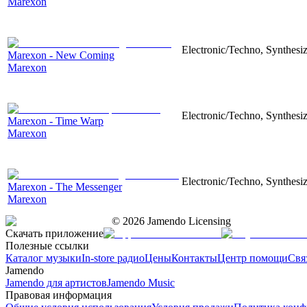
Marexon
Electronic/Techno, Synthesiz
Marexon - New Coming
Marexon
Electronic/Techno, Synthesiz
Marexon - Time Warp
Marexon
Electronic/Techno, Synthesiz
Marexon - The Messenger
Marexon
©
2026
Jamendo Licensing
Скачать приложение
Полезные ссылки
Каталог музыки
In-store радио
Цены
Контакты
Центр помощи
Свя
Jamendo
Jamendo для артистов
Jamendo Music
Правовая информация