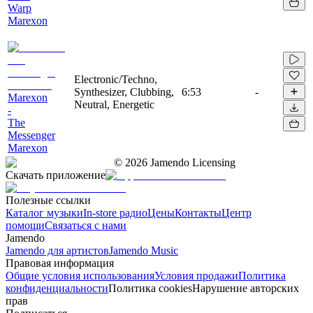
Warp
Marexon
Electronic/Techno,
Synthesizer, Clubbing,
6:53
-
Marexon
Neutral, Energetic
-
The
Messenger
Marexon
©
2026
Jamendo Licensing
Скачать приложение
Полезные ссылки
Каталог музыки
In-store радио
Цены
Контакты
Центр
помощи
Связаться с нами
Jamendo
Jamendo для артистов
Jamendo Music
Правовая информация
Общие условия использования
Условия продажи
Политика
конфиденциальности
Политика cookies
Нарушение авторских
прав