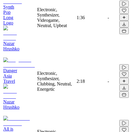
Synth
Electronic,
Pop
Synthesizer,
Long
1:36
-
Videogame,
Logo
Neutral, Upbeat
Nazar
Hrushko
Danger
Electronic,
Asia
Synthesizer,
Travel
2:18
-
Clubbing, Neutral,
Energetic
Nazar
Hrushko
All is
Electronic,