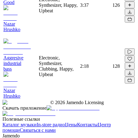
Good
Synthesizer, Happy,
3:37
126
Upbeat
Nazar
Hrushko
Aggresive
Electronic,
industrial
Synthesizer,
2:18
128
bass
Clubbing, Happy,
Upbeat
Nazar
Hrushko
©
2026
Jamendo Licensing
Скачать приложение
Полезные ссылки
Каталог музыки
In-store радио
Цены
Контакты
Центр
помощи
Связаться с нами
Jamendo