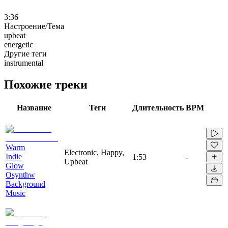
3:36
Настроение/Тема
upbeat
energetic
Другие теги
instrumental
Похожие треки
Название
Теги
Длительность
BPM
Warm
Electronic, Happy,
Indie
1:53
-
Upbeat
Glow
Osynthw
Background
Music