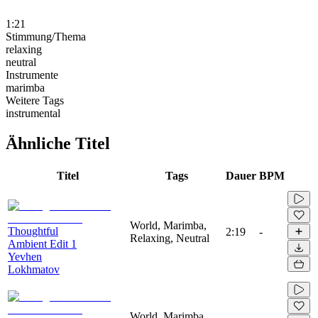
1:21
Stimmung/Thema
relaxing
neutral
Instrumente
marimba
Weitere Tags
instrumental
Ähnliche Titel
Titel
Tags
Dauer
BPM
World, Marimba,
Thoughtful
2:19
-
Relaxing, Neutral
Ambient Edit 1
Yevhen
Lokhmatov
World, Marimba,