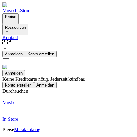
Musik
In-Store
Preise
Ressourcen
Kontakt
🇩🇪
Anmelden
Konto erstellen
Anmelden
Keine Kreditkarte nötig. Jederzeit kündbar.
Konto erstellen
Anmelden
Durchsuchen
Musik
In-Store
Preise
Musikkatalog