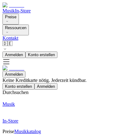
Musik
In-Store
Preise
Ressourcen
Kontakt
🇩🇪
Anmelden
Konto erstellen
Anmelden
Keine Kreditkarte nötig. Jederzeit kündbar.
Konto erstellen
Anmelden
Durchsuchen
Musik
In-Store
Preise
Musikkatalog