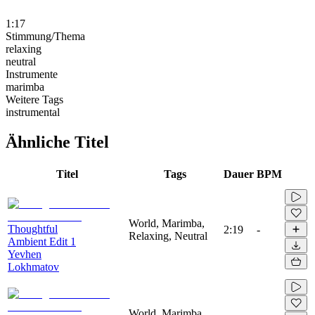
1:17
Stimmung/Thema
relaxing
neutral
Instrumente
marimba
Weitere Tags
instrumental
Ähnliche Titel
Titel
Tags
Dauer
BPM
World, Marimba,
Thoughtful
2:19
-
Relaxing, Neutral
Ambient Edit 1
Yevhen
Lokhmatov
World, Marimba,