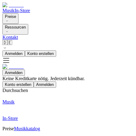
Musik
In-Store
Preise
Ressourcen
Kontakt
🇩🇪
Anmelden
Konto erstellen
Anmelden
Keine Kreditkarte nötig. Jederzeit kündbar.
Konto erstellen
Anmelden
Durchsuchen
Musik
In-Store
Preise
Musikkatalog