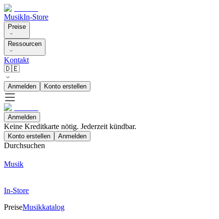
Musik
In-Store
Preise
Ressourcen
Kontakt
🇩🇪
Anmelden
Konto erstellen
Anmelden
Keine Kreditkarte nötig. Jederzeit kündbar.
Konto erstellen
Anmelden
Durchsuchen
Musik
In-Store
Preise
Musikkatalog