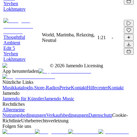
Yevhen
Lokhmatov
World, Marimba, Relaxing,
Thoughtful
1:21
-
Neutral
Ambient
Edit 5
Yevhen
Lokhmatov
©
2026
Jamendo Licensing
App herunterladen
Nützliche Links
Musikkatalog
In-Store-Radios
Preise
Kontakt
Hilfecenter
Kontakt
Jamendo
Jamendo für Künstler
Jamendo Music
Rechtliches
Allgemeine
Nutzungsbedingungen
Verkaufsbedingungen
Datenschutz
Cookie-
Richtlinie
Urheberrechtsverletzung
Folgen Sie uns