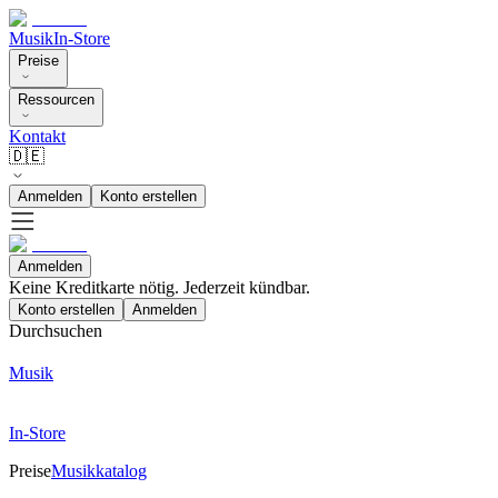
Musik
In-Store
Preise
Ressourcen
Kontakt
🇩🇪
Anmelden
Konto erstellen
Anmelden
Keine Kreditkarte nötig. Jederzeit kündbar.
Konto erstellen
Anmelden
Durchsuchen
Musik
In-Store
Preise
Musikkatalog