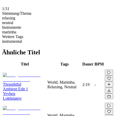
1:51
Stimmung/Thema
relaxing
neutral
Instrumente
marimba
Weitere Tags
instrumental
Ähnliche Titel
Titel
Tags
Dauer
BPM
World, Marimba,
Thoughtful
2:19
-
Relaxing, Neutral
Ambient Edit 1
Yevhen
Lokhmatov
World, Marimba,