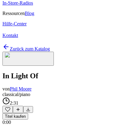
In-Store-Radios
Ressourcen
Blog
Hilfe-Center
Kontakt
Zurück zum Katalog
In Light Of
von
Phil Moore
classical/piano
2:31
Titel kaufen
0:00