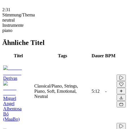
2:31
Stimmung/Thema
neutral
Instrumente
piano
Ähnliche Titel
Titel
Tags
Dauer
BPM
Derivas
Classical/Piano, Strings,
Piano, Soft, Emotional,
5:12
-
Neutral
Miguel
Angel
Albentosa
Bó
(MaaBo)