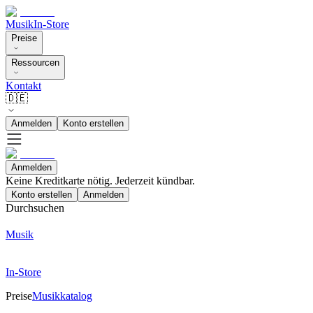
Musik
In-Store
Preise
Ressourcen
Kontakt
🇩🇪
Anmelden
Konto erstellen
Anmelden
Keine Kreditkarte nötig. Jederzeit kündbar.
Konto erstellen
Anmelden
Durchsuchen
Musik
In-Store
Preise
Musikkatalog