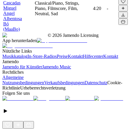
Cascadas
Classical/Piano, Strings,
Miguel
Piano, Filmscore, Film,
4:20
-
Angel
Neutral, Sad
Albentosa
Bó
(MaaBo)
©
2026
Jamendo Licensing
App herunterladen
Nützliche Links
Musikkatalog
In-Store-Radios
Preise
Kontakt
Hilfecenter
Kontakt
Jamendo
Jamendo für Künstler
Jamendo Music
Rechtliches
Allgemeine
Nutzungsbedingungen
Verkaufsbedingungen
Datenschutz
Cookie-
Richtlinie
Urheberrechtsverletzung
Folgen Sie uns