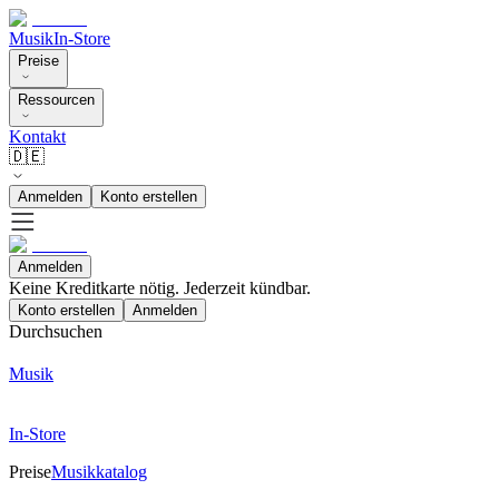
Musik
In-Store
Preise
Ressourcen
Kontakt
🇩🇪
Anmelden
Konto erstellen
Anmelden
Keine Kreditkarte nötig. Jederzeit kündbar.
Konto erstellen
Anmelden
Durchsuchen
Musik
In-Store
Preise
Musikkatalog