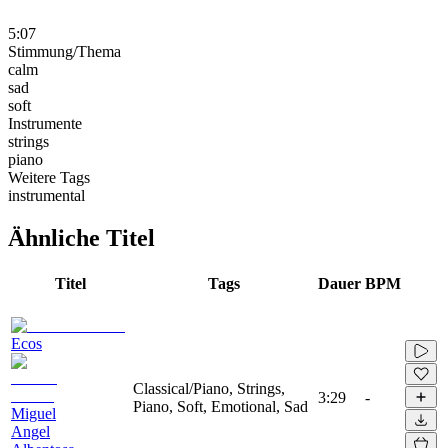
5:07
Stimmung/Thema
calm
sad
soft
Instrumente
strings
piano
Weitere Tags
instrumental
Ähnliche Titel
Titel
Tags
Dauer
BPM
Ecos
Classical/Piano, Strings,
3:29
-
Piano, Soft, Emotional, Sad
Miguel
Angel