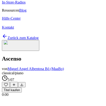
In-Store-Radios
Ressourcen
Blog
Hilfe-Center
Kontakt
Zurück zum Katalog
Ascenso
von
Miguel Angel Albentosa Bó (MaaBo)
classical/piano
5:07
Titel kaufen
0:00