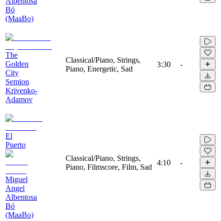
Albentosa
Bó
(MaaBo)
The
Classical/Piano, Strings,
Golden
3:30
-
Piano, Energetic, Sad
City
Semion
Krivenko-
Adamov
El
Puerto
Classical/Piano, Strings,
4:10
-
Piano, Filmscore, Film, Sad
Miguel
Angel
Albentosa
Bó
(MaaBo)