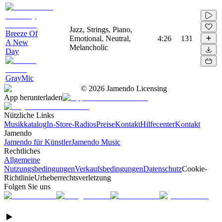
Jazz, Strings, Piano,
Breeze Of
Emotional, Neutral,
4:26
131
A New
Melancholic
Day
GrayMic
©
2026
Jamendo Licensing
App herunterladen
Nützliche Links
Musikkatalog
In-Store-Radios
Preise
Kontakt
Hilfecenter
Kontakt
Jamendo
Jamendo für Künstler
Jamendo Music
Rechtliches
Allgemeine
Nutzungsbedingungen
Verkaufsbedingungen
Datenschutz
Cookie-
Richtlinie
Urheberrechtsverletzung
Folgen Sie uns