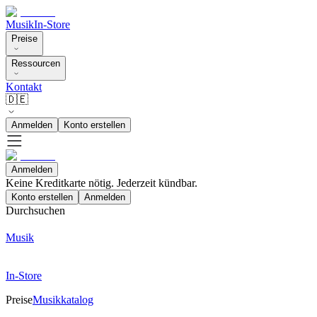
Musik
In-Store
Preise
Ressourcen
Kontakt
🇩🇪
Anmelden
Konto erstellen
Anmelden
Keine Kreditkarte nötig. Jederzeit kündbar.
Konto erstellen
Anmelden
Durchsuchen
Musik
In-Store
Preise
Musikkatalog