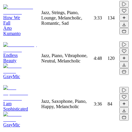
Jazz, Strings, Piano,
How We
Lounge, Melancholic,
3:33
134
Fall
Romantic, Sad
Arto
Kumanto
Endless
Jazz, Piano, Vibraphone,
4:48
120
Beauty
Neutral, Melancholic
GrayMic
Jazz, Saxophone, Piano,
I am
3:36
84
Happy, Melancholic
Sophisticated
GrayMic