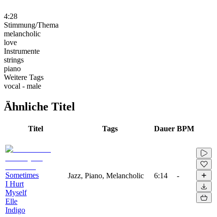
4:28
Stimmung/Thema
melancholic
love
Instrumente
strings
piano
Weitere Tags
vocal - male
Ähnliche Titel
Titel
Tags
Dauer
BPM
Sometimes
Jazz, Piano, Melancholic
6:14
-
I Hurt
Myself
Elle
Indigo