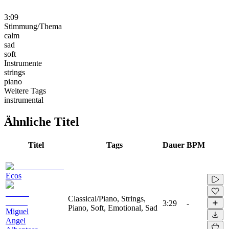
3:09
Stimmung/Thema
calm
sad
soft
Instrumente
strings
piano
Weitere Tags
instrumental
Ähnliche Titel
Titel
Tags
Dauer
BPM
Ecos
Classical/Piano, Strings,
3:29
-
Piano, Soft, Emotional, Sad
Miguel
Angel