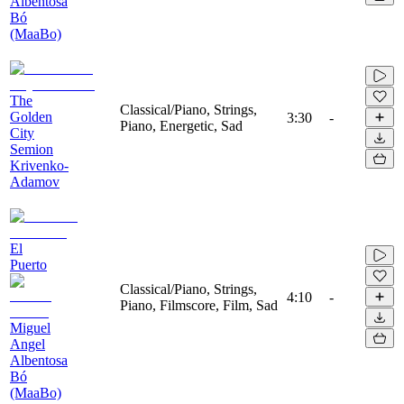
Albentosa
Bó
(MaaBo)
The
Classical/Piano, Strings,
Golden
3:30
-
Piano, Energetic, Sad
City
Semion
Krivenko-
Adamov
El
Puerto
Classical/Piano, Strings,
4:10
-
Piano, Filmscore, Film, Sad
Miguel
Angel
Albentosa
Bó
(MaaBo)