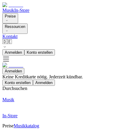
Musik
In-Store
Preise
Ressourcen
Kontakt
🇩🇪
Anmelden
Konto erstellen
Anmelden
Keine Kreditkarte nötig. Jederzeit kündbar.
Konto erstellen
Anmelden
Durchsuchen
Musik
In-Store
Preise
Musikkatalog