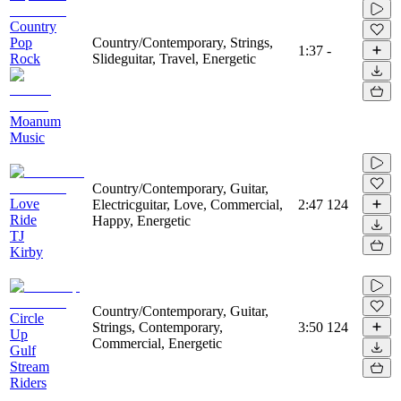
Country
Pop
Country/Contemporary, Strings,
1:37
-
Rock
Slideguitar, Travel, Energetic
Moanum
Music
Country/Contemporary, Guitar,
Love
Electricguitar, Love, Commercial,
2:47
124
Ride
Happy, Energetic
TJ
Kirby
Country/Contemporary, Guitar,
Circle
Strings, Contemporary,
3:50
124
Up
Commercial, Energetic
Gulf
Stream
Riders