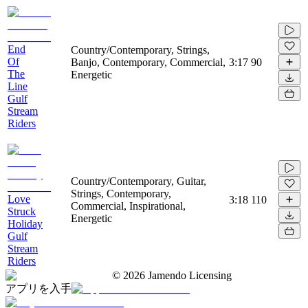
End
Country/Contemporary, Strings,
Of
Banjo, Contemporary, Commercial,
3:17
90
The
Energetic
Line
Gulf
Stream
Riders
Country/Contemporary, Guitar,
Strings, Contemporary,
Love
3:18
110
Commercial, Inspirational,
Struck
Energetic
Holiday
Gulf
Stream
Riders
©
2026
Jamendo Licensing
アプリを入手