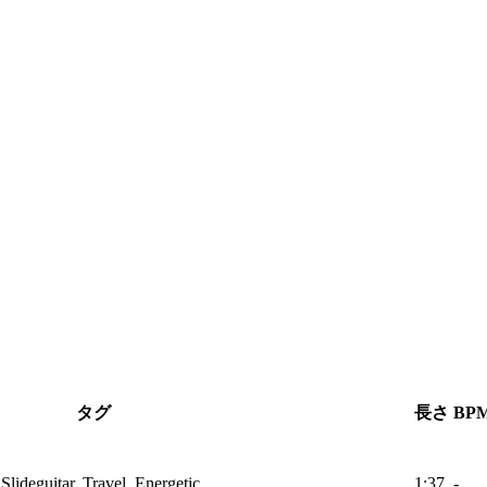
タグ
長さ
BP
lideguitar, Travel, Energetic
1:37
-