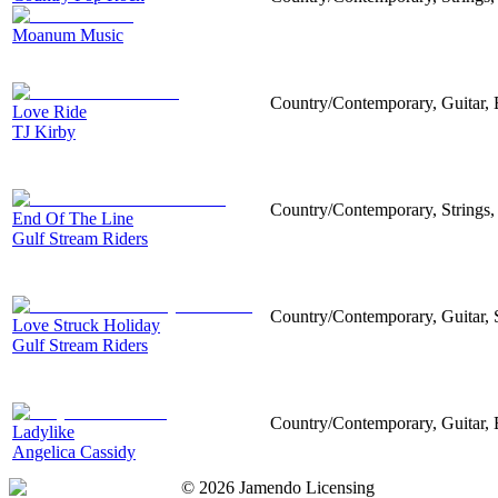
Moanum Music
Country/Contemporary, Guitar, E
Love Ride
TJ Kirby
Country/Contemporary, Strings,
End Of The Line
Gulf Stream Riders
Country/Contemporary, Guitar, S
Love Struck Holiday
Gulf Stream Riders
Country/Contemporary, Guitar, E
Ladylike
Angelica Cassidy
©
2026
Jamendo Licensing