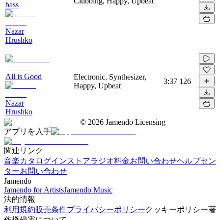
Clubbing, Happy, Upbeat
bass
Nazar
Hrushko
All is Good
Electronic, Synthesizer,
3:37
126
Happy, Upbeat
Nazar
Hrushko
©
2026
Jamendo Licensing
アプリを入手
関連リンク
音楽カタログ
インストアラジオ
料金
お問い合わせ
ヘルプセン
ター
お問い合わせ
Jamendo
Jamendo for Artists
Jamendo Music
法的情報
利用規約
販売条件
プライバシーポリシー
クッキーポリシー
著
作権侵害について