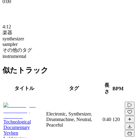
0:00
4:12
楽器
synthesizer
sampler
その他のタグ
instrumental
似たトラック
長
タイトル
タグ
BPM
さ
Electronic, Synthesizer,
Drummachine, Neutral,
0:40
120
Technological
Peaceful
Documentary
Yevhen