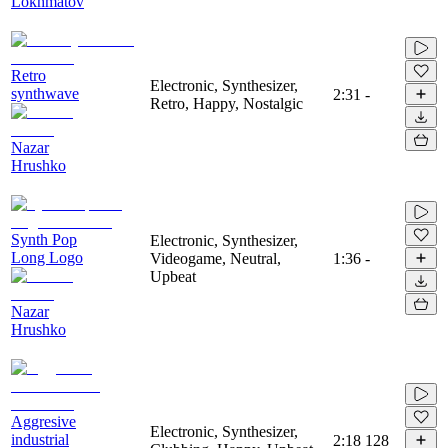
Lokhmatov
Retro
Electronic, Synthesizer,
synthwave
2:31
-
Retro, Happy, Nostalgic
Nazar
Hrushko
Synth Pop
Electronic, Synthesizer,
Long Logo
Videogame, Neutral,
1:36
-
Upbeat
Nazar
Hrushko
Aggresive
Electronic, Synthesizer,
industrial
2:18
128