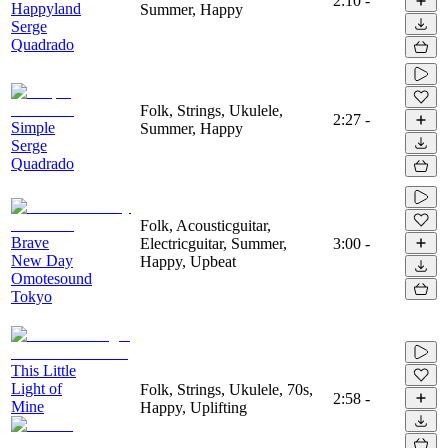
2:10
-
Happyland
Summer, Happy
Serge
Quadrado
Folk, Strings, Ukulele,
2:27
-
Simple
Summer, Happy
Serge
Quadrado
Folk, Acousticguitar,
Brave
Electricguitar, Summer,
3:00
-
New Day
Happy, Upbeat
Omotesound
Tokyo
This Little
Light of
Folk, Strings, Ukulele, 70s,
2:58
-
Mine
Happy, Uplifting