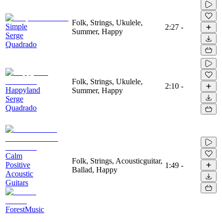
Folk, Strings, Ukulele,
Simple
2:27
-
Summer, Happy
Serge
Quadrado
Folk, Strings, Ukulele,
2:10
-
Happyland
Summer, Happy
Serge
Quadrado
Calm
Folk, Strings, Acousticguitar,
Positive
1:49
-
Ballad, Happy
Acoustic
Guitars
ForestMusic