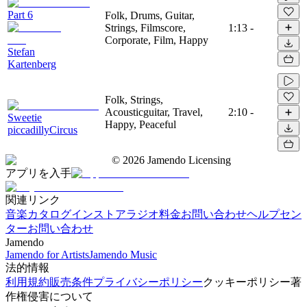
Part 6
Folk, Drums, Guitar,
Strings, Filmscore,
1:13
-
Corporate, Film, Happy
Stefan
Kartenberg
Folk, Strings,
Acousticguitar, Travel,
2:10
-
Sweetie
Happy, Peaceful
piccadillyCircus
©
2026
Jamendo Licensing
アプリを入手
関連リンク
音楽カタログ
インストアラジオ
料金
お問い合わせ
ヘルプセン
ター
お問い合わせ
Jamendo
Jamendo for Artists
Jamendo Music
法的情報
利用規約
販売条件
プライバシーポリシー
クッキーポリシー
著
作権侵害について