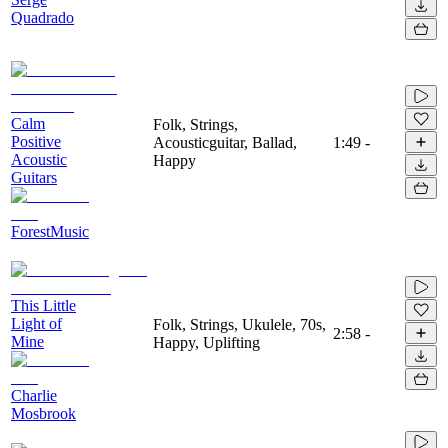
Quadrado
Calm
Folk, Strings,
Positive
Acousticguitar, Ballad,
1:49
-
Acoustic
Happy
Guitars
ForestMusic
This Little
Light of
Folk, Strings, Ukulele, 70s,
2:58
-
Mine
Happy, Uplifting
Charlie
Mosbrook