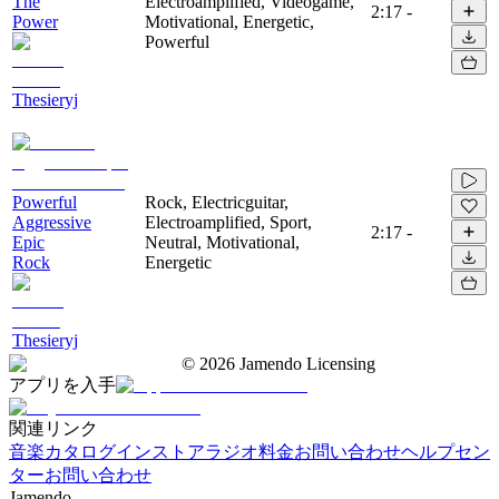
The
Electroamplified, Videogame,
2:17
-
Power
Motivational, Energetic,
Powerful
Thesieryj
Powerful
Rock, Electricguitar,
Aggressive
Electroamplified, Sport,
2:17
-
Epic
Neutral, Motivational,
Rock
Energetic
Thesieryj
©
2026
Jamendo Licensing
アプリを入手
関連リンク
音楽カタログ
インストアラジオ
料金
お問い合わせ
ヘルプセン
ター
お問い合わせ
Jamendo