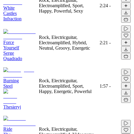
Rock, Electricguitar,
Electroamplified, Sport,
2:24
-
White
Happy, Powerful, Sexy
Castles
Infraction
Rock, Electricguitar,
Force
Electroamplified, Hybrid,
2:21
-
Yourself
Neutral, Groovy, Energetic
Serge
Quadrado
Burning
Rock, Electricguitar,
Steel
Electroamplified, Sport,
1:57
-
Happy, Energetic, Powerful
Thesieryj
Ride
Rock, Electricguitar,